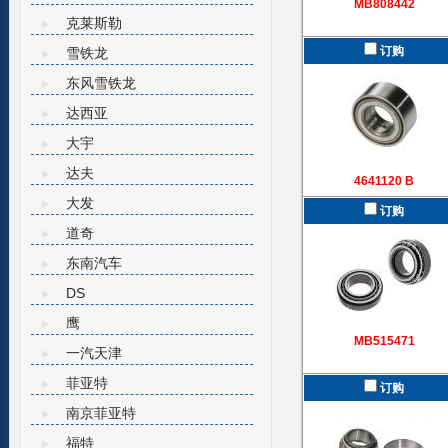
MB808442
克莱斯勒
订购
雪铁龙
东风雪铁龙
达西亚
大宇
达夫
4641120 B
大发
订购
道奇
东南汽车
DS
鹰
MB515471
一汽天津
菲亚特
订购
南京菲亚特
福特