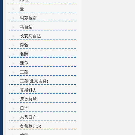
曼
玛莎拉蒂
马自达
长安马自达
奔驰
名爵
迷你
三菱
三菱(北京吉普)
莫斯科人
尼奥普兰
日产
东风日产
奥兹莫比尔