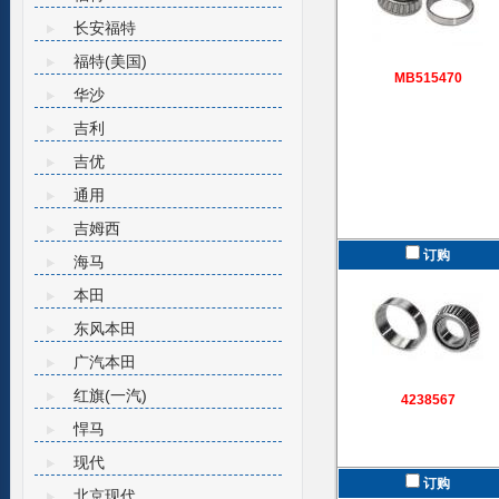
长安福特
福特(美国)
MB515470
华沙
吉利
吉优
通用
吉姆西
订购
海马
本田
东风本田
广汽本田
红旗(一汽)
4238567
悍马
现代
订购
北京现代