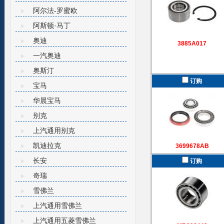
阿尔法-罗蜜欧
阿斯顿·马丁
奥迪
3885A017
一汽奥迪
奥斯汀
订购
宝马
华晨宝马
别克
上汽通用别克
凯迪拉克
3699678AB
长安
订购
奇瑞
雪佛兰
上汽通用雪佛兰
上汽通用五菱雪佛兰