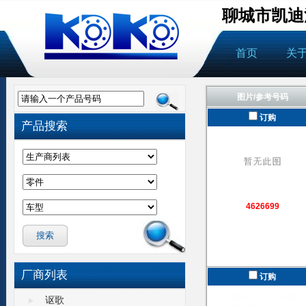
聊城市凯迪
首页
关
图片/参考号码
请输入一个产品号码
订购
产品搜索
4626699
厂商列表
订购
讴歌