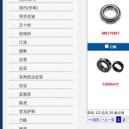
现代(华泰)
英菲尼迪
五十铃
依维柯
MB175967
江淮
订购
捷豹
吉普
起亚
东风悦达起亚
53000475
拉达
蓝旗亚
路虎
雷克萨斯
页码: 1/2 总共 20 条记录
1
2
力帆
<<顶页
<上一页
林肯