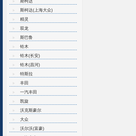
斯柯达
斯柯达(上海大众)
精灵
双龙
斯巴鲁
铃木
铃木(长安)
铃木(昌河)
特斯拉
丰田
一汽丰田
凯旋
沃克斯豪尔
大众
沃尔沃(富豪)