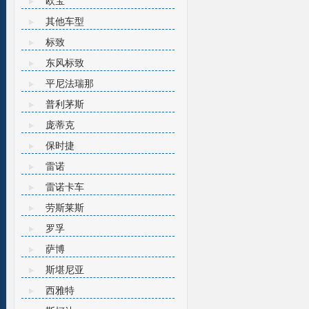
欧宝
其他车型
标致
东风标致
平尼法瑞那
普利茅斯
庞蒂克
保时捷
雷诺
雷诺卡车
劳斯莱斯
罗孚
萨博
斯堪尼亚
西雅特