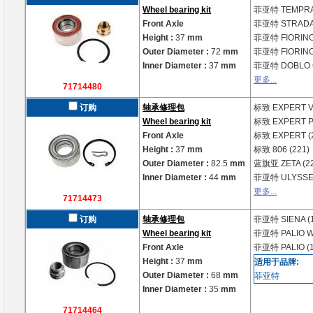
Wheel bearing kit
菲亚特
TEMPRA
Front Axle
菲亚特
STRADA 
Height :
37
mm
菲亚特
FIORINO
Outer Diameter :
72
mm
菲亚特
FIORINO
Inner Diameter :
37
mm
菲亚特
DOBLO C
更多...
71714480
订购
轴承修理包
标致
EXPERT V
Wheel bearing kit
标致
EXPERT Pl
Front Axle
标致
EXPERT (
Height :
37
mm
标致
806 (221)
Outer Diameter :
82.5
mm
蓝旗亚
ZETA (2
Inner Diameter :
44
mm
菲亚特
ULYSSE
更多...
71714473
订购
轴承修理包
菲亚特
SIENA (
Wheel bearing kit
菲亚特
PALIO W
Front Axle
菲亚特
PALIO (
Height :
37
mm
适用于品牌:
Outer Diameter :
68
mm
菲亚特
Inner Diameter :
35
mm
71714464