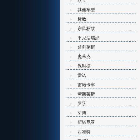
欧宝
其他车型
标致
东风标致
平尼法瑞那
普利茅斯
庞蒂克
保时捷
雷诺
雷诺卡车
劳斯莱斯
罗孚
萨博
斯堪尼亚
西雅特