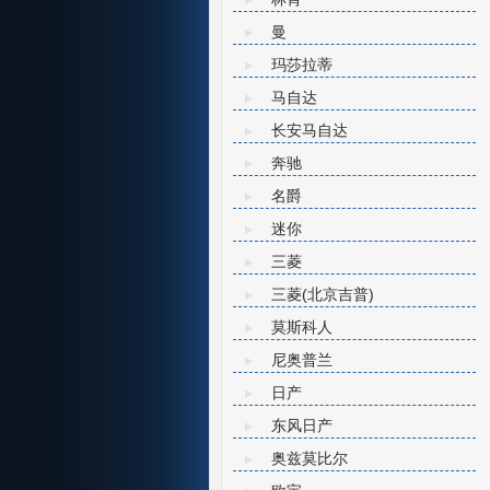
曼
玛莎拉蒂
马自达
长安马自达
奔驰
名爵
迷你
三菱
三菱(北京吉普)
莫斯科人
尼奥普兰
日产
东风日产
奥兹莫比尔