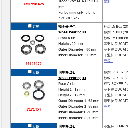
Tread Size:
M16X1.5X120
更多...
7M0 598 625
mm
For bearing only refer to:
7M0 407 625
订购
轴承修理包
标致
J5 Box (2
Wheel bearing kit
标致
J5 Bus (2
Front Axle
标致
J5 Platfor
Height :
20
mm
菲亚特
DUCATO
Outer Diameter :
80
mm
菲亚特
DUCATO
Inner Diameter :
50
mm
菲亚特
DUCATO 
更多...
95619170
订购
轴承修理包
标致
BOXER Bo
Wheel bearing kit
标致
BOXER Bu
Rear Axle
标致
BOXER Pla
Height 1 :
19
mm
菲亚特
DUCATO
Height 2 :
17
mm
菲亚特
DUCATO
Outer Diameter 1:
68
mm
菲亚特
DUCATO 
Outer Diameter 2:
55
mm
更多...
7171454
Inner Diameter 1:
40
mm
Inner Diameter 2:
30
mm
订购
轴承修理包
菲亚特
TEMPRA 