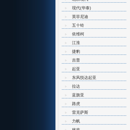
现代(华泰)
英菲尼迪
五十铃
依维柯
江淮
捷豹
吉普
起亚
东风悦达起亚
拉达
蓝旗亚
路虎
雷克萨斯
力帆
林肯