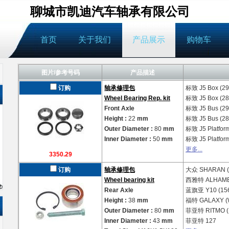
聊城市凯迪汽车轴承有限公司
首页
关于我们
产品展示
购物车
图片/参考号码
产品描述
订购
轴承修理包
标致
J5 Box (2
Wheel Bearing Rep. kit
标致
J5 Box (2
Front Axle
标致
J5 Bus (2
Height :
22
mm
标致
J5 Bus (2
Outer Diameter :
80
mm
标致
J5 Platfor
Inner Diameter :
50
mm
标致
J5 Platfor
更多...
3350.29
订购
轴承修理包
大众
SHARAN (
Wheel bearing kit
西雅特
ALHAMB
Rear Axle
蓝旗亚
Y10 (15
Height :
38
mm
福特
GALAXY 
Outer Diameter :
80
mm
菲亚特
RITMO (
Inner Diameter :
43
mm
菲亚特
127