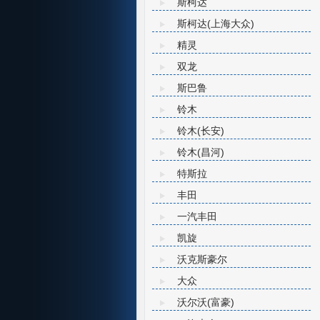
斯柯达
斯柯达(上海大众)
精灵
双龙
斯巴鲁
铃木
铃木(长安)
铃木(昌河)
特斯拉
丰田
一汽丰田
凯旋
沃克斯豪尔
大众
沃尔沃(富豪)