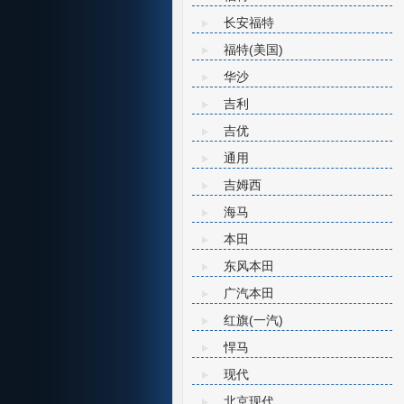
长安福特
福特(美国)
华沙
吉利
吉优
通用
吉姆西
海马
本田
东风本田
广汽本田
红旗(一汽)
悍马
现代
北京现代