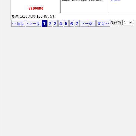
5890990
页码: 1/11 总共 105 条记录
跳转到:
1
2
3
4
5
6
7
<<顶页
<上一页
下一页>
尾页>>