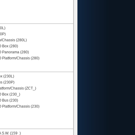
80L)
80P)
m/Chassis (280L)
 Box (280)
 Panorama (280)
Platform/Chassis (280)
x (230L)
s (230P)
tform/Chassis (ZCT_)
 Box (230_)
 Bus (230)
Platform/Chassis (230)
S.W. (159_)