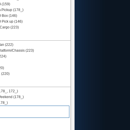
 (159)
Pickup (178_)
 Box (146)
 Pick up (146)
argo (223)
an (222)
atform/Chassis (223)
224)
20)
 (220)
178_, 172_)
eekend (178_)
178_)