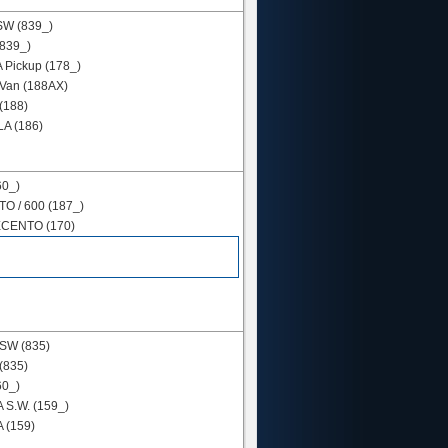
SW (839_)
839_)
Pickup (178_)
Van (188AX)
(188)
A (186)
60_)
O / 600 (187_)
CENTO (170)
SW (835)
(835)
60_)
S.W. (159_)
 (159)